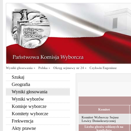
Wyniki głosowania »
Polska »
Okręg sejmowy nr 24 »
Czykwin Eugeniusz
Szukaj
Geografia
Wyniki głosowania
Wyniki wyborów
Komisje wyborcze
Komitet
Komitety wyborcze
Komitet Wyborczy Sojusz
Frekwencja
Lewicy Demokratycznej
Liczba głosów oddanych na
Akty prawne
kandydata