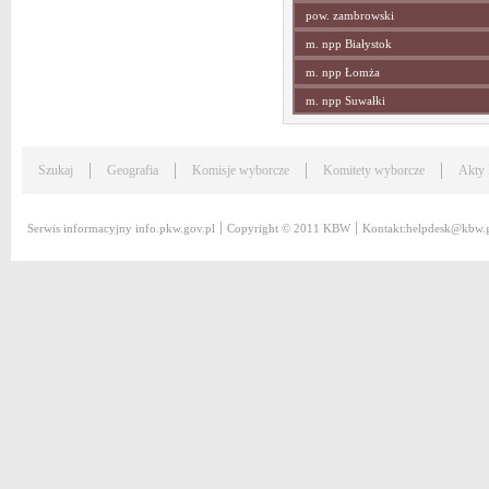
pow. zambrowski
m. npp Białystok
m. npp Łomża
m. npp Suwałki
Szukaj
Geografia
Komisje wyborcze
Komitety wyborcze
Akty
Serwis informacyjny
info.pkw.gov.pl
Copyright © 2011 KBW
Kontakt:
helpdesk@kbw.g