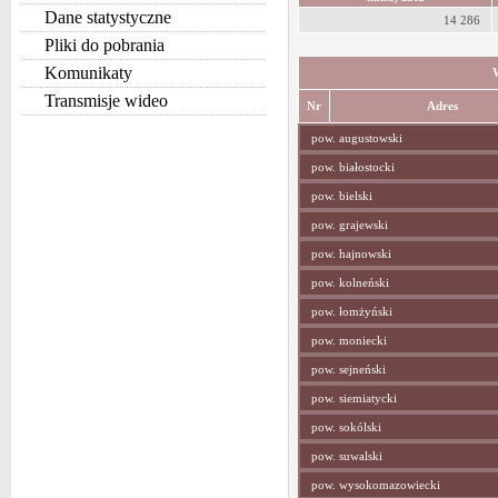
Dane statystyczne
14 286
Pliki do pobrania
Komunikaty
Transmisje wideo
Nr
Adres
pow. augustowski
pow. białostocki
pow. bielski
pow. grajewski
pow. hajnowski
pow. kolneński
pow. łomżyński
pow. moniecki
pow. sejneński
pow. siemiatycki
pow. sokólski
pow. suwalski
pow. wysokomazowiecki