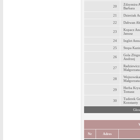
Zdzymira A
20
Barbara
21
Dzierżak A
22
Dabwan Ab
Kopacz And
23
Janusz
24
Inglot Ann
25
Stopa Kazi
Gola Zbig
26
Andrzej
Radziewicz
27
Małgorzata
Wojnowska
28
Małgorzata
Herba Krys
29
Tomasz
Tuderek G
30
Konstanty
Głos
Nr
Adres