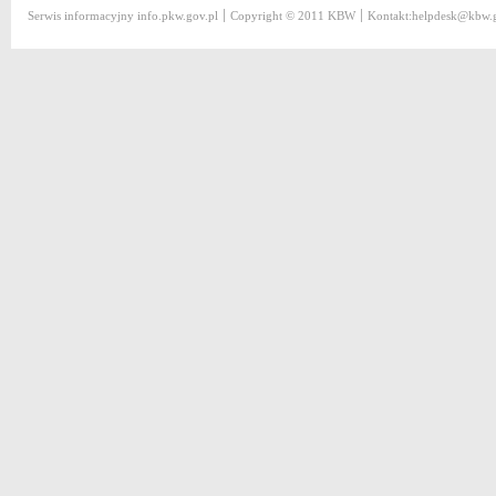
Serwis informacyjny
info.pkw.gov.pl
Copyright © 2011 KBW
Kontakt:
helpdesk@kbw.g