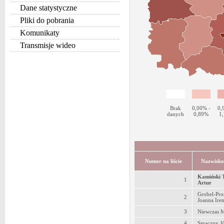
Dane statystyczne
Pliki do pobrania
Komunikaty
Transmisje wideo
Brak
0,00% -
0,
danych
0,89%
1
Numer na liście
Nazwisko
Kamiński 
1
Artur
Grobel-Pro
2
Joanna Ire
3
Niewczas M
4
Smaczny J