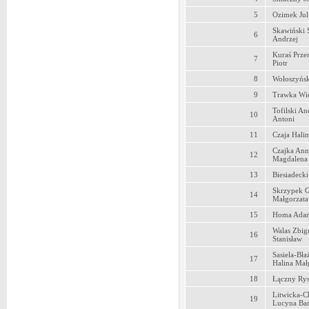
5
Ozimek Jul
Skawiński 
6
Andrzej
Kuraś Prz
7
Piotr
8
Wołoszyńsk
9
Trawka Wi
Tofilski An
10
Antoni
11
Czaja Hali
Czajka Ann
12
Magdalena
13
Biesiadecki
Skrzypek G
14
Małgorzata
15
Homa Adam
Walas Zbig
16
Stanisław
Sasiela-Bła
17
Halina Mał
18
Łączny Rys
Litwicka-
19
Lucyna Bar