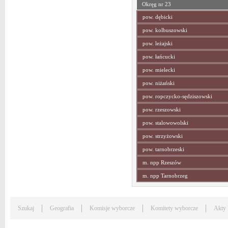
Okręg nr 23
pow. dębicki
pow. kolbuszowski
pow. leżajski
pow. łańcucki
pow. mielecki
pow. niżański
pow. ropczycko-sędziszowski
pow. rzeszowski
pow. stalowowolski
pow. strzyżowski
pow. tarnobrzeski
m. npp Rzeszów
m. npp Tarnobrzeg
Szukaj
Geografia
Komisje wyborcze
Komitety wyborcze
Akty