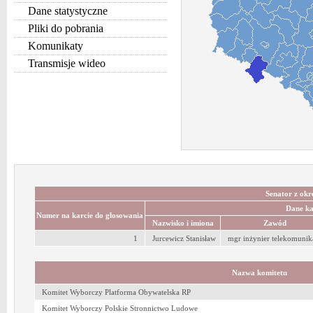
Dane statystyczne
Pliki do pobrania
Komunikaty
Transmisje wideo
Senator z okr
Dane k
Numer na karcie do głosowania
Nazwisko i imiona
Zawód
1
Jurcewicz Stanisław
mgr inżynier telekomunik
Nazwa komitetu
Komitet Wyborczy Platforma Obywatelska RP
Komitet Wyborczy Polskie Stronnictwo Ludowe