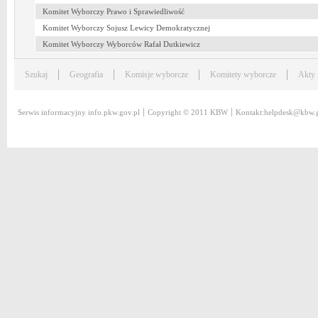
Komitet Wyborczy Prawo i Sprawiedliwość
Komitet Wyborczy Sojusz Lewicy Demokratycznej
Komitet Wyborczy Wyborców Rafał Dutkiewicz
Szukaj
Geografia
Komisje wyborcze
Komitety wyborcze
Akty
Serwis informacyjny
info.pkw.gov.pl
Copyright © 2011 KBW
Kontakt:
helpdesk@kbw.g